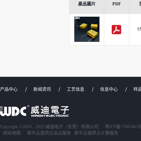
產品圖片
PDF
S
产品中心
新闻资讯
工艺信息
信息中心
样
Copyright ©2019 - 2023 威迪电子（东莞）有限公司
粤ICP备17005461
网站地图
犀牛云提供企业云服务
犀牛云提供云计算服务