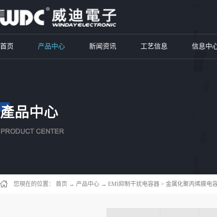
首页
产品中心
新闻资讯
工艺信息
信息中
您現在的位置：
首页
→
产品中心
→
EMI抑制干扰电容器
>
金属化聚丙烯膜电