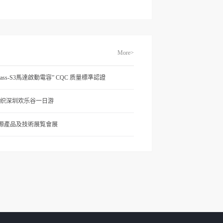
More>
ass-S3馬達啟動電容” CQC 质量標準認證
组织深圳欢乐谷一日游
際電源產品及技術展覧會展