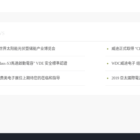
WS
23 世界太阳能光伏暨储能产业博览会
威迪正式取得 “Cl
lass-S3馬達啟動電容” VDE 安全標準認證
WDC威迪电子 
·消费类电子展位上期待您的莅临和指导
​2019 亞太國